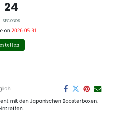
24
SECONDS
le on
2026-05-31
estellen
lich
ment mit den Japanischen Boosterboxen.
Eintreffen.