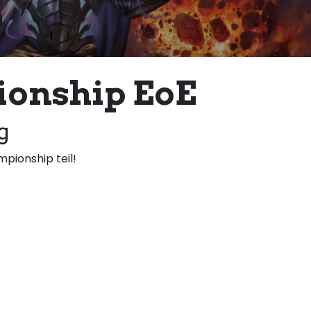
ionship EoE
g
ionship teil!